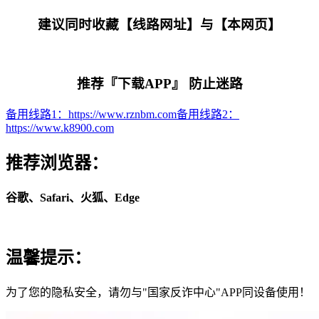
建议同时收藏【线路网址】与【本网页】
推荐『下载APP』 防止迷路
备用线路
1
：
https://www.rznbm.com
备用线路
2
：
https://www.k8900.com
推荐浏览器：
谷歌、Safari、火狐、Edge
温馨提示：
为了您的隐私安全，请勿与"国家反诈中心"APP同设备使用！