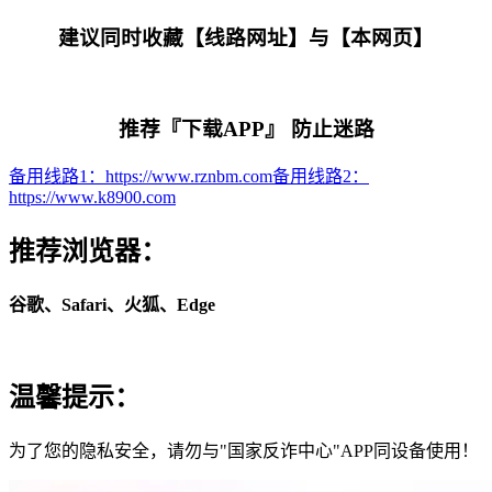
建议同时收藏【线路网址】与【本网页】
推荐『下载APP』 防止迷路
备用线路
1
：
https://www.rznbm.com
备用线路
2
：
https://www.k8900.com
推荐浏览器：
谷歌、Safari、火狐、Edge
温馨提示：
为了您的隐私安全，请勿与"国家反诈中心"APP同设备使用！