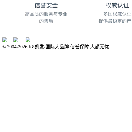
© 2004-
2026
K8凯发-国际大品牌 信誉保障 大额无忧