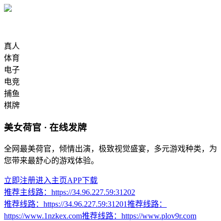
真人
体育
电子
电竞
捕鱼
棋牌
美女荷官 · 在线发牌
全网最美荷官，倾情出演，极致视觉盛宴，多元游戏种类，为
您带来最舒心的游戏体验。
立即注册
进入主页
APP下载
推荐主线路：
https://34.96.227.59:31202
推荐线路：
https://34.96.227.59:31201
推荐线路：
https://www.1nzkex.com
推荐线路：
https://www.plov9r.com